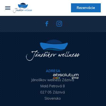
Rezervácie
ADRESA
Jánošíkov wellness Zázrivá
Malá Petrová 8
027 05 Zázrivá
Slovensko