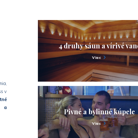
4 druhy sáun a vírivé van
Viac
ia,
ss v
tné
u a
Pivné a bylinné kúpele
!
Viac