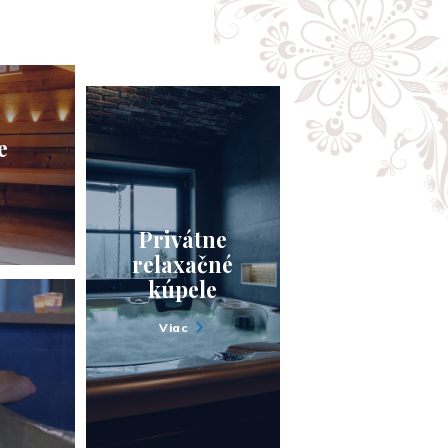
e
Privátne
relaxačné
kúpele
Viac