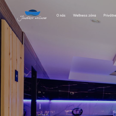
O nás
Wellness zóna
Privátn