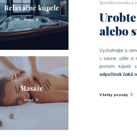
Špeciálne ponuky a v
Relaxačné kúpele
Urobte
Viac
alebo 
Vychutnajte si ce
v saune, užite si
pivnom kúpeli 
odpočinok čaká n
Masáže
Všetky ponuky
Viac