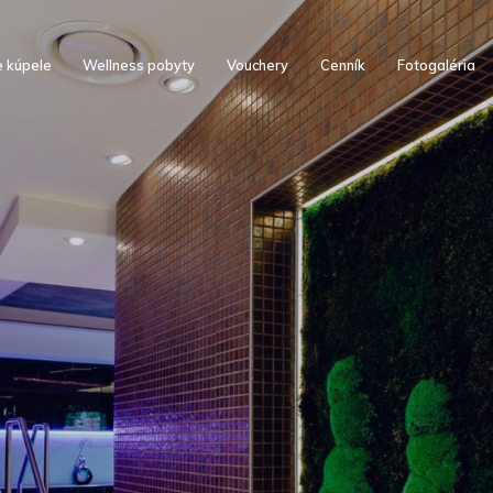
e kúpele
Wellness pobyty
Vouchery
Cenník
Fotogaléria