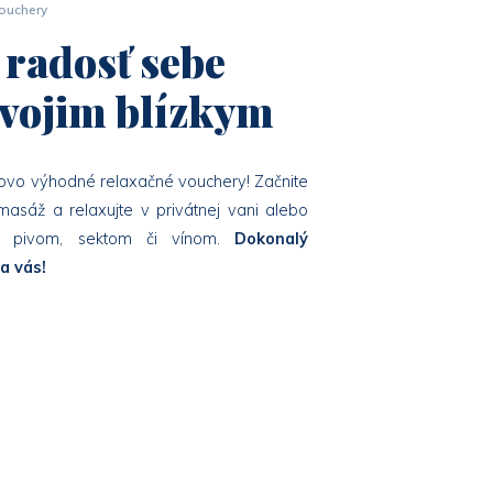
ouchery
 radosť sebe
svojim blízkym
novo výhodné relaxačné vouchery! Začnite
 masáž a relaxujte v privátnej vani alebo
s pivom, sektom či vínom.
Dokonalý
a vás!