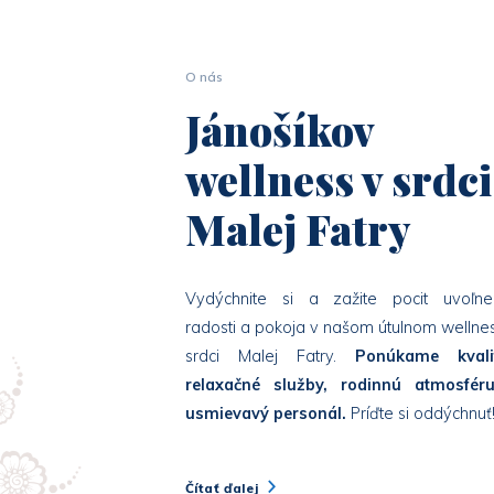
O nás
Jánošíkov
wellness v srdci
Malej Fatry
Vydýchnite si a zažite pocit uvoľnen
radosti a pokoja v našom útulnom wellne
srdci Malej Fatry.
Ponúkame kvali
relaxačné služby, rodinnú atmosfér
usmievavý personál.
Príďte si oddýchnuť
Čítať ďalej