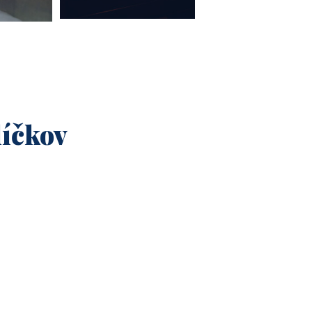
líčkov