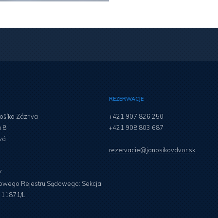
REZERWACJE
ošíka Zázriva
+421 907 826 250
á 8
+421 908 803 687
vá
rezervacie@janosikovdvor.sk
7
jowego Rejestru Sądowego: Sekcja:
u 11871/L