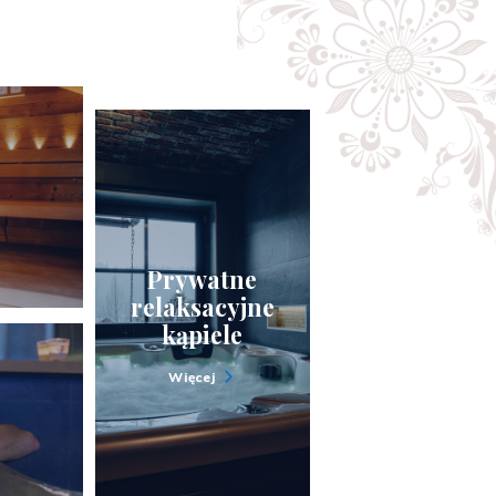
Prywatne
relaksacyjne
kąpiele
Więcej