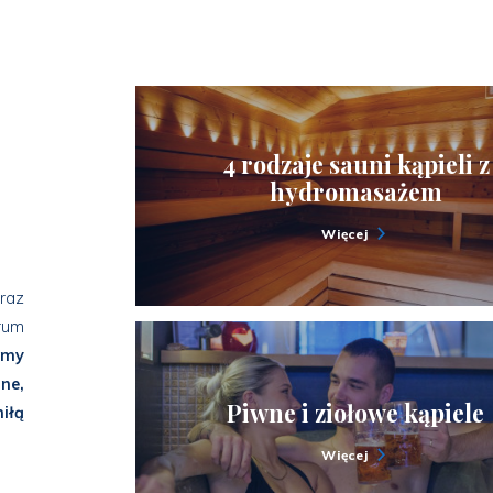
4 rodzaje sauni kąpieli z
hydromasażem
Więcej
raz
rum
emy
ne,
Piwne i ziołowe kąpiele
iłą
Więcej