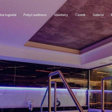
ne kąpiele
Pobyt wellness
Vouchery
Cennik
Galeria