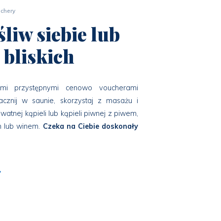
uchery
liw siebie lub
 bliskich
ymi przystępnymi cenowo voucherami
Zacznij w saunie, skorzystaj z masażu i
ywatnej kąpieli lub kąpieli piwnej z piwem,
 lub winem.
Czeka na Ciebie doskonały