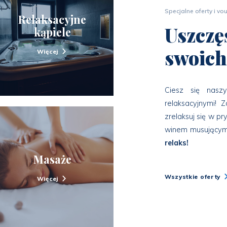
Specjalne oferty i vo
Relaksacyjne
Uszczęś
kąpiele
swoich
Więcej
Ciesz się nasz
relaksacyjnymi! 
zrelaksuj się w pr
winem musującym
relaks!
Masaże
Wszystkie oferty
Więcej