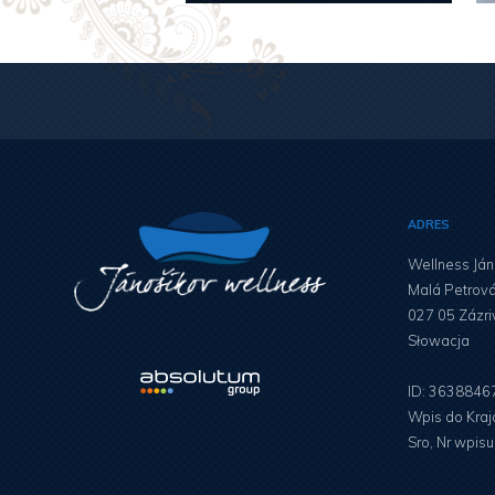
ADRES
Wellness Ján
Malá Petrov
027 05 Zázri
Słowacja
ID: 3638846
Wpis do Kra
Sro, Nr wpis