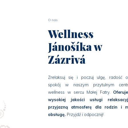
O nas
Wellness
Jánošíka w
Zázrivá
Zrelaksuj się i poczuj ulgę, radość o
spokój w naszym przytulnym cent
wellness w sercu Małej Fatry.
Oferuj
wysokiej jakości usługi relaksacyj
przyjazną atmosferę dla rodzin i m
obsługę.
Przyjdź i odpocznij!