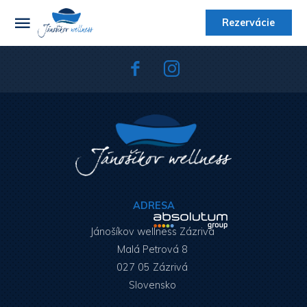
Rezervácie
ADRESA
Jánošíkov wellness Zázrivá
Malá Petrová 8
027 05 Zázrivá
Slovensko