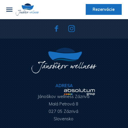
Rezervácie
ADRESA
Jánošíkov wellness Zázrivá
Malá Petrová 8
027 05 Zázrivá
Slovensko