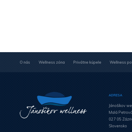
O nás
Wellness zóna
Privátne kúpele
Wellness po
ADRESA
Jánošíkov we
Malá Petrov
027 05 Zázri
Slovensko