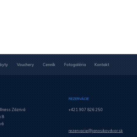
byty
Vouchery
Cenník
Fotogaléria
Kontakt
REZERVÁCIE
llness Zázrivá
+421 907 826 250
á 8
vá
rezervacie@janosikovdvor.sk