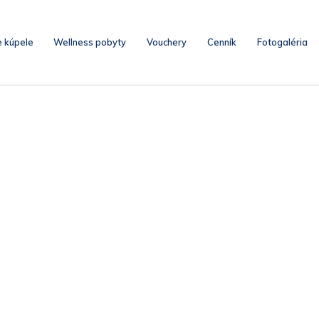
e kúpele
Wellness pobyty
Vouchery
Cenník
Fotogaléria