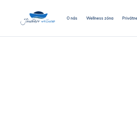
O nás
Wellness zóna
Privátn