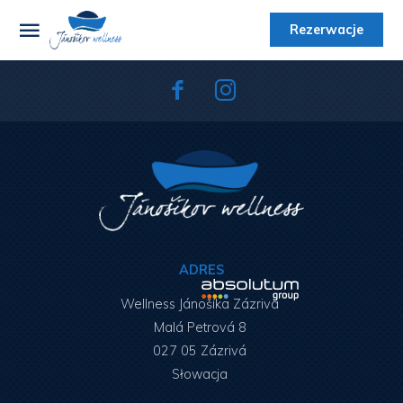
Rezerwacje
ADRES
Wellness Jánošíka Zázriva
Malá Petrová 8
027 05 Zázrivá
Słowacja