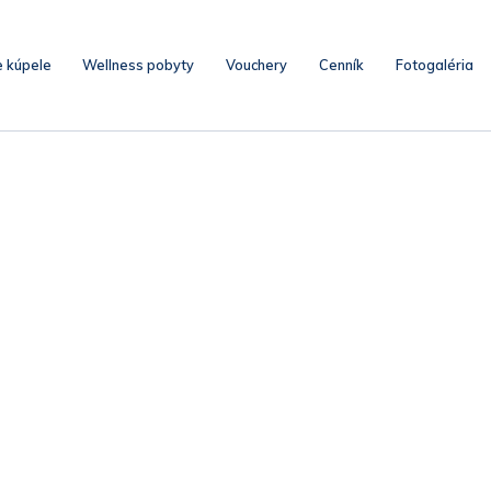
e kúpele
Wellness pobyty
Vouchery
Cenník
Fotogaléria