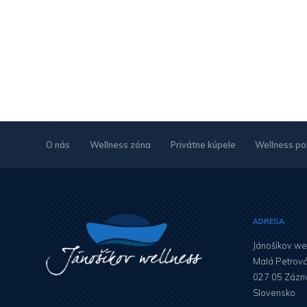
O nás
Wellness zóna
Privátne kúpele
Wellness po
ADRESA
Jánošíkov we
Malá Petrov
027 05 Zázri
Slovensko