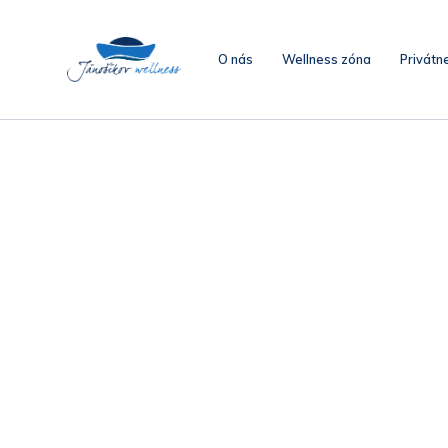
O nás
Wellness zóna
Privátn