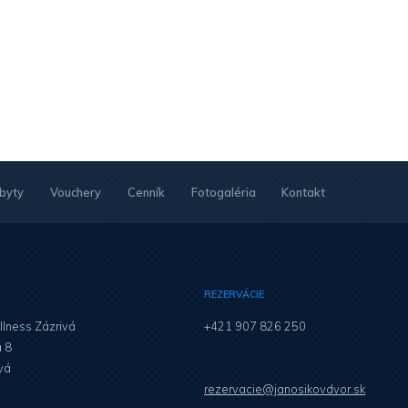
byty
Vouchery
Cenník
Fotogaléria
Kontakt
REZERVÁCIE
llness Zázrivá
+421 907 826 250
á 8
vá
rezervacie@janosikovdvor.sk